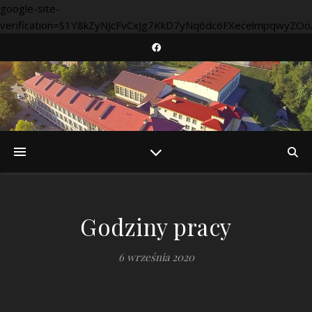
google-site-
verification=S1Y8kZyNJcFvCxJg7KkD7yNq6dc6FXecelmpqwyZOo
Godziny pracy
6 września 2020