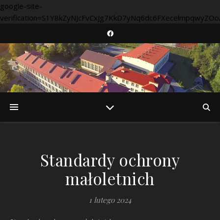
google-site-
verification=S1Y8kZyNJcFvCxJg7KkD7yNq6dc6FXecelmpqwyZOo
Standardy ochrony
małoletnich
1 lutego 2024