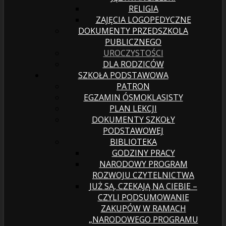
RELIGIA
ZAJĘCIA LOGOPEDYCZNE
DOKUMENTY PRZEDSZKOLA
PUBLICZNEGO
UROCZYSTOŚCI
DLA RODZICÓW
SZKOŁA PODSTAWOWA
PATRON
EGZAMIN ÓSMOKLASISTY
PLAN LEKCJI
DOKUMENTY SZKOŁY
PODSTAWOWEJ
BIBLIOTEKA
GODZINY PRACY
NARODOWY PROGRAM
ROZWOJU CZYTELNICTWA
JUŻ SĄ, CZEKAJĄ NA CIEBIE –
CZYLI PODSUMOWANIE
ZAKUP￳ÓW W RAMACH
„NARODOWEGO PROGRAMU