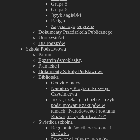
Grupa 5
Grupa 6
Język angielski
Religia
Zajęcia logopedyczne
Dokumenty Przedszkola Publicznego
Uroczystości
Dla rodziców
Szkoła Podstawowa
Patron
Egzamin ósmoklasisty
Plan lekcji
Dokumenty Szkoły Podstawowej
Biblioteka
Godziny pracy
Narodowy Program Rozwoju
Czytelnictwa
Już są, czekają na Ciebie – czyli
podsumowanie zakup￳ów w
ramach „Narodowego Programu
Rozwoju Czytelnictwa 2.0”
Świetlica szkolna
Regulamin świetlicy szkolnej i
stołówki.
Przywozy i odwozy uczniów