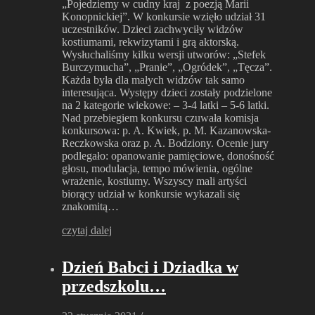
„Pojedziemy w cudny kraj z poezją Marii
Konopnickiej”. W konkursie wzięło udział 31
uczestników. Dzieci zachwyciły widzów
kostiumami, rekwizytami i grą aktorską.
Wysłuchaliśmy kilku wersji utworów: „Stefek
Burczymucha”, „Pranie”, „Ogródek”, „Tęcza”.
Każda była dla małych widzów tak samo
interesująca. Występy dzieci zostały podzielone
na 2 kategorie wiekowe: – 3-4 latki – 5-6 latki.
Nad przebiegiem konkursu czuwała komisja
konkursowa: p. A. Kwiek, p. M. Kazanowska-
Reczkowska oraz p. A. Bodziony. Ocenie jury
podlegało: opanowanie pamięciowe, donośność
głosu, modulacja, tempo mówienia, ogólne
wrażenie, kostiumy. Wszyscy mali artyści
biorący udział w konkursie wykazali się
znakomitą…
czytaj dalej
Dzień Babci i Dziadka w
przedszkolu…