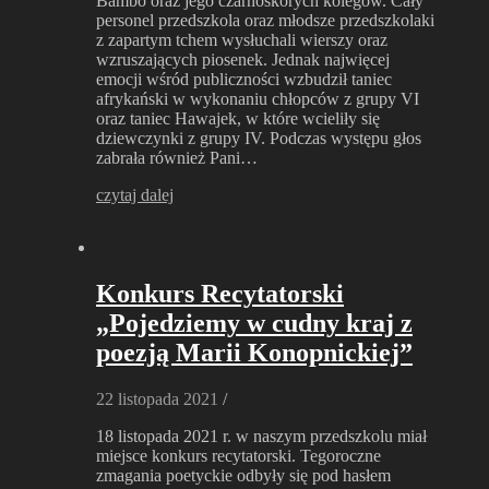
Bambo oraz jego czarnoskórych kolegów. Cały
personel przedszkola oraz młodsze przedszkolaki
z zapartym tchem wysłuchali wierszy oraz
wzruszających piosenek. Jednak najwięcej
emocji wśród publiczności wzbudził taniec
afrykański w wykonaniu chłopców z grupy VI
oraz taniec Hawajek, w które wcieliły się
dziewczynki z grupy IV. Podczas występu głos
zabrała również Pani…
czytaj dalej
Konkurs Recytatorski
„Pojedziemy w cudny kraj z
poezją Marii Konopnickiej”
22 listopada 2021
/
18 listopada 2021 r. w naszym przedszkolu miał
miejsce konkurs recytatorski. Tegoroczne
zmagania poetyckie odbyły się pod hasłem