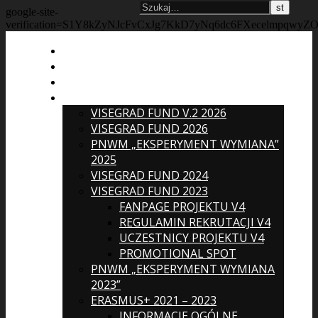
google-site-
verification=S1Y8kZyNJcFvCxJg7KkD7yNq6dc6FXecelmpqwyZ
AKTUALNOŚCI
KONTAKT
PEDAGOG
PROJEKTY MIĘDZYNARODOWE
VISEGRAD FUND V.2 2026
VISEGRAD FUND 2026
PNWM „EKSPERYMENT WYMIANA”
2025
VISEGRAD FUND 2024
VISEGRAD FUND 2023
FANPAGE PROJEKTU V4
REGULAMIN REKRUTACJI V4
UCZESTNICY PROJEKTU V4
PROMOTIONAL SPOT
PNWM „EKSPERYMENT WYMIANA
2023”
ERASMUS+ 2021 – 2023
INFORMACJE OGÓLNE