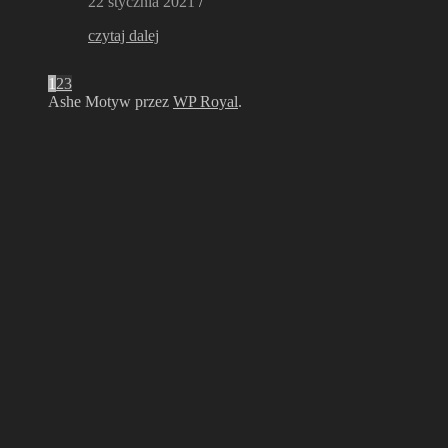
22 stycznia 2021
/
czytaj dalej
1
2
3
Ashe Motyw przez
WP Royal
.