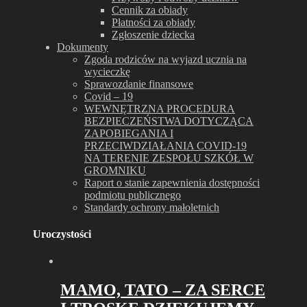
Cennik za obiady
Płatności za obiady
Zgłoszenie dziecka
Dokumenty
Zgoda rodziców na wyjazd ucznia na
wycieczkę
Sprawozdanie finansowe
Covid – 19
WEWNĘTRZNA PROCEDURA
BEZPIECZEŃSTWA DOTYCZĄCA
ZAPOBIEGANIA I
PRZECIWDZIAŁANIA COVID-19
NA TERENIE ZESPOŁU SZKÓŁ W
GROMNIKU
Raport o stanie zapewnienia dostępności
podmiotu publicznego
Standardy ochrony małoletnich
Uroczystości
MAMO, TATO – ZA SERCE