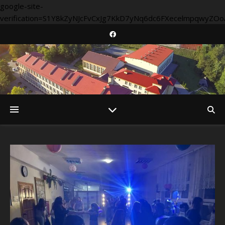
google-site-
verification=S1Y8kZyNJcFvCxJg7KkD7yNq6dc6FXecelmpqwyZOo