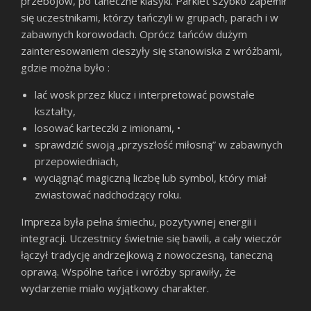
przebojów, po taneczne klasyki. Parkiet szybko zapełnił
się uczestnikami, którzy tańczyli w grupach, parach i w
zabawnych korowodach. Oprócz tańców dużym
zainteresowaniem cieszyły się stanowiska z wróżbami,
gdzie można było :
lać wosk przez klucz i interpretować powstałe
kształty,
losować karteczki z imionami, •
sprawdzić swoją „przyszłość miłosną” w zabawnych
przepowiedniach,
wyciągnąć magiczną liczbę lub symbol, który miał
zwiastować nadchodzący roku.
Impreza była pełna śmiechu, pozytywnej energii i
integracji. Uczestnicy świetnie się bawili, a cały wieczór
łączył tradycję andrzejkową z nowoczesną, taneczną
oprawą. Wspólne tańce i wróżby sprawiły, że
wydarzenie miało wyjątkowy charakter.