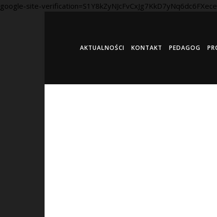
google-site-verification=S1Y8kZyNJcFvCxJg7KkD7yNq6dc6FXe
AKTUALNOŚCI
KONTAKT
PEDAGOG
PR