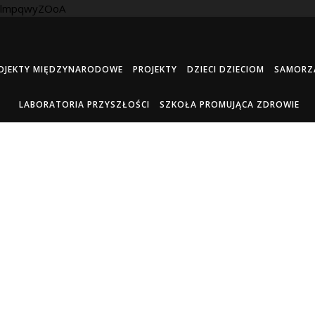
celmpqwyZOoA
OJEKTY MIĘDZYNARODOWE
PROJEKTY
DZIECI DZIECIOM
SAMORZ
LABORATORIA PRZYSZŁOŚCI
SZKOŁA PROMUJĄCA ZDROWIE